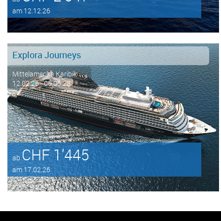
am 12.12.26
Explora Journeys
Mittelamerika Karibik ...
12.02.26 - 06.05.28
CHF 1’445
ab
am 17.02.26