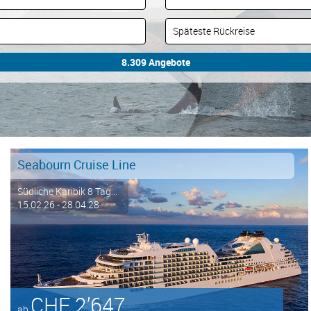
Seabourn Cruise Line
Südliche Karibik 8 Tag...
15.02.26 - 28.04.28
CHF 2’647
ab