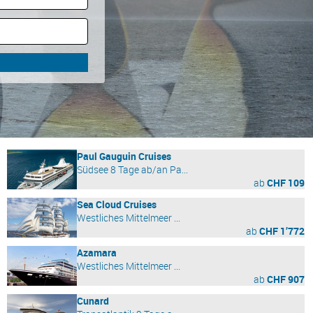
Paul Gauguin Cruises
Südsee 8 Tage ab/an Pa...
ab
CHF 109
Sea Cloud Cruises
Westliches Mittelmeer ...
ab
CHF 1’772
Azamara
Westliches Mittelmeer ...
ab
CHF 907
Cunard