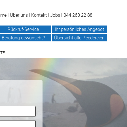
ome
|
Über uns
|
Kontakt
|
Jobs
| 044 260 22 88
Rückruf-Service
Ihr persönliches Angebot
Beratung gewünscht?
Übersicht alle Reedereien
OTE