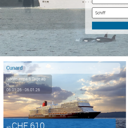
Cunard
Nordeuropa 6 Tage ab
H...
06.01.26 - 06.01.26
CHF 610
ab