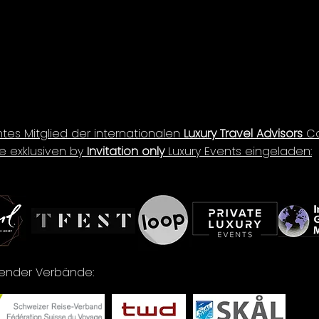
ntes Mitglied der internationalen
Luxury Travel Advisors
Co
e exklusiven by
Invitation only
Luxury Events eingeladen:
lgender Verbände: