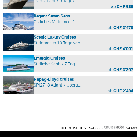
Transatlantik 9 Tage a...
ab
CHF 939
Regent Seven Seas
Östliches Mittelmeer 1...
ab
CHF 3’479
Scenic Luxury Cruises
Südamerika 10 Tage von...
ab
CHF 4’001
Emerald Cruises
Südliche Karibik 7 Tag...
ab
CHF 3’397
Hapag-Lloyd Cruises
SPI2718 Atlantik-Überq...
ab
CHF 2’484
© CRUISEHOST Solutions
V4.1663