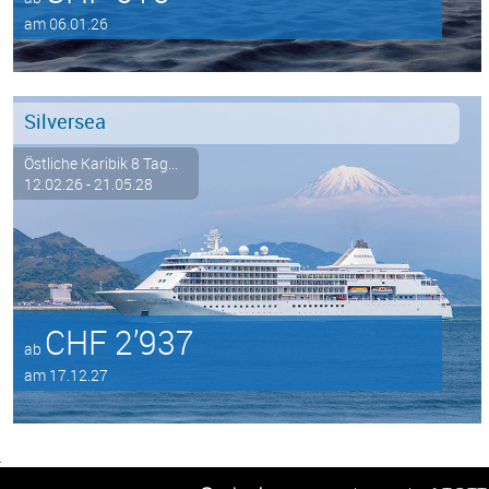
am 06.01.26
Silversea
Östliche Karibik 8 Tag...
12.02.26 - 21.05.28
CHF 2’937
ab
am 17.12.27