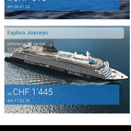
am 06.01.26
Explora Journeys
Mittelamerika Karibik ...
12.02.26 - 06.05.28
CHF 1’445
ab
am 17.02.26