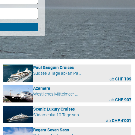
Paul Gauguin Cruises
Südsee 8 Tage ab/an Pa...
ab
CHF 109
Azamara
Westliches Mittelmeer ...
ab
CHF 907
Scenic Luxury Cruises
Südamerika 10 Tage von...
ab
CHF 4’001
Regent Seven Seas