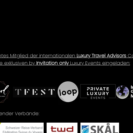
ntes Mitglied der internationalen
Luxury Travel Advisors
Co
e exklusiven by
Invitation only
Luxury Events eingeladen:
lgender Verbände: