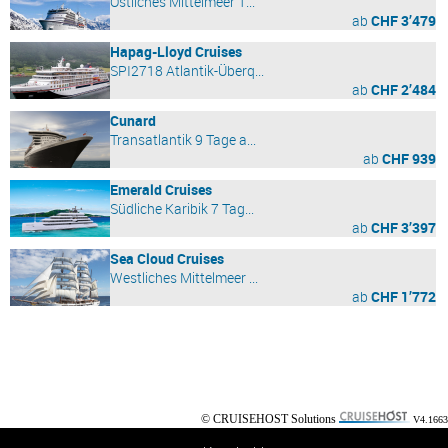
Östliches Mittelmeer 1...
ab
CHF 3’479
Hapag-Lloyd Cruises
SPI2718 Atlantik-Überq...
ab
CHF 2’484
Cunard
Transatlantik 9 Tage a...
ab
CHF 939
Emerald Cruises
Südliche Karibik 7 Tag...
ab
CHF 3’397
Sea Cloud Cruises
Westliches Mittelmeer ...
ab
CHF 1’772
© CRUISEHOST Solutions
V4.1663