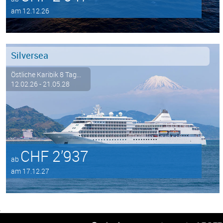
am 12.12.26
Silversea
Östliche Karibik 8 Tag...
12.02.26 - 21.05.28
CHF 2’937
ab
am 17.12.27