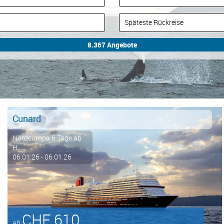
Cunard
Nordeuropa 6 Tage ab
H...
06.01.26 - 06.01.26
CHF 610
ab