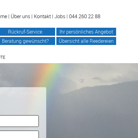
ome
|
Über uns
|
Kontakt
|
Jobs
| 044 260 22 88
Rückruf-Service
Ihr persönliches Angebot
Beratung gewünscht?
Übersicht alle Reedereien
OTE