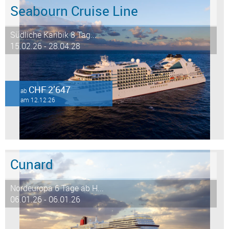
Seabourn Cruise Line
Südliche Karibik 8 Tag...
15.02.26 - 28.04.28
CHF 2’647
ab
am 12.12.26
Cunard
Nordeuropa 6 Tage ab H...
06.01.26 - 06.01.26