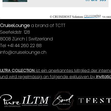
© CRUISEHOST Solutions
V4.1663
CruiseLounge
a brand of TCTT
Seefeldstr. 128
8008 Zürich | Switzerland
Tel +41 44 260 22 88
info@cruiselounge.ch
ULTRA COLLECTION
ist ein anerkanntes Mitglied der inter
und wird regelmässig an folgende exklusiven by
Invitati