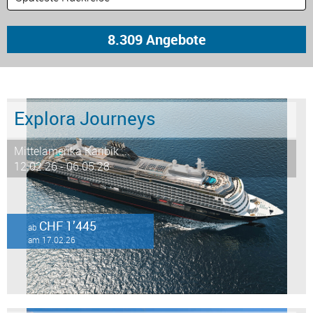
Explora Journeys
Mittelamerika Karibik ...
12.02.26 - 06.05.28
CHF 1’445
ab
am 17.02.26