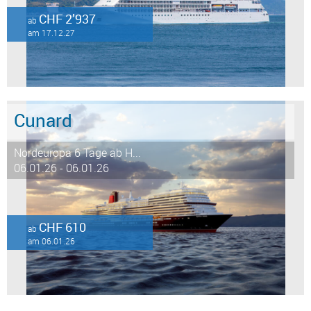
CHF 2’937
ab
am 17.12.27
Cunard
Nordeuropa 6 Tage ab H...
06.01.26 - 06.01.26
CHF 610
ab
am 06.01.26