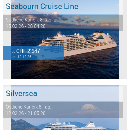
Seabourn Cruise Line
Südliche Karibik 8 Tag...
15.02.26 - 28.04.28
CHF 2’647
ab
am 12.12.26
Silversea
Östliche Karibik 8 Tag...
12.02.26 - 21.05.28