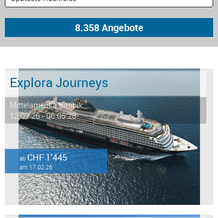
Explora Journeys
Mittelamerika Karibik ...
12.02.26 - 06.05.28
CHF 1’445
ab
am 17.02.26