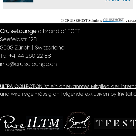
© CRUISEHOST Solutions
V4.1663
CruiseLounge
a brand of TCTT
Seefeldstr. 128
8008 Zürich | Switzerland
Tel +41 44 260 22 88
info@cruiselounge.ch
ULTRA COLLECTION
ist ein anerkanntes Mitglied der inter
und wird regelmässig an folgende exklusiven by
Invitati