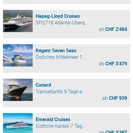
Hapag-Lloyd Cruises
SPI2718 Atlantik-Überq...
ab
CHF 2’484
Regent Seven Seas
Östliches Mittelmeer 1...
ab
CHF 3’479
Cunard
Transatlantik 9 Tage a...
ab
CHF 939
Emerald Cruises
Südliche Karibik 7 Tag...
ab
CHF 3’397