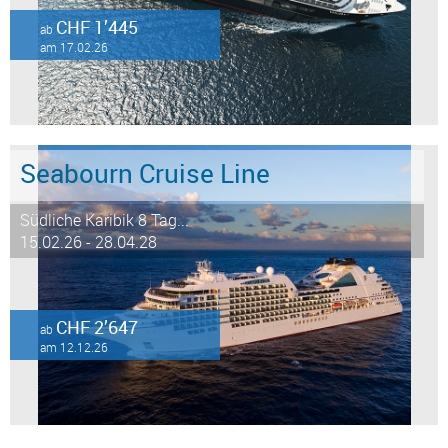
CHF 1’445
ab
am 17.02.26
Seabourn Cruise Line
Südliche Karibik 8 Tag...
15.02.26 - 28.04.28
CHF 2’647
ab
am 12.12.26