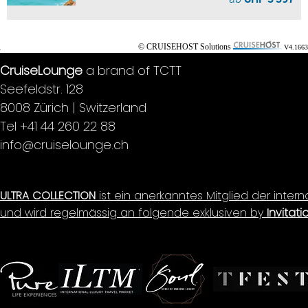
© CRUISEHOST Solutions
V4.1663
CruiseLounge
a brand of TCTT
Seefeldstr. 128
8008 Zürich | Switzerland
Tel +41 44 260 22 88
info@cruiselounge.ch
ULTRA COLLECTION
ist ein anerkanntes Mitglied der inter
und wird regelmässig an folgende exklusiven by
Invitati