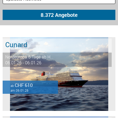
Cunard
Nordeuropa 6 Tage ab H...
06.01.26 - 06.01.26
CHF 610
ab
am 06.01.26