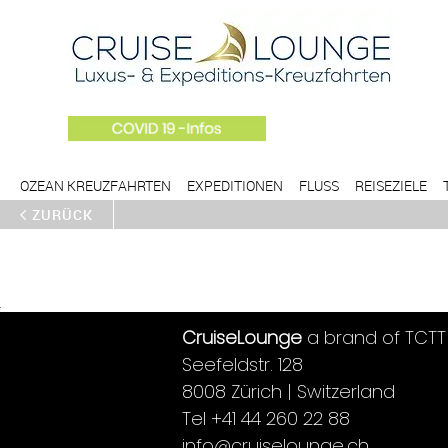
OZEAN KREUZFAHRTEN
EXPEDITIONEN
FLUSS
REISEZIELE
ZURÜCK
CruiseLounge
a brand of TCTT
Seefeldstr. 128
8008 Zürich | Switzerland
Tel +41 44 260 22 88
info@cruiselounge.ch