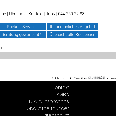
ome
|
Über uns
|
Kontakt
|
Jobs
| 044 260 22 88
Rückruf-Service
Ihr persönliches Angebot
Beratung gewünscht?
Übersicht alle Reedereien
OTE
© CRUISEHOST Solutions
V4.1663
Kontakt
AGB's
Luxury Inspirations
About the founder
Datenschutz