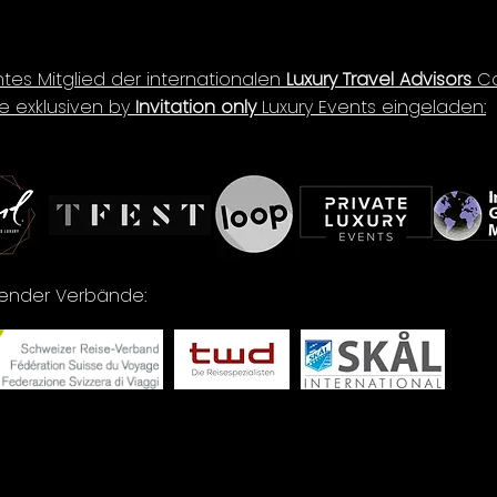
ntes Mitglied der internationalen
Luxury Travel Advisors
Co
e exklusiven by
Invitation only
Luxury Events eingeladen:
lgender Verbände: