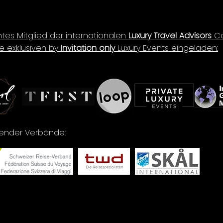
ntes Mitglied der internationalen
Luxury Travel Advisors
Co
e exklusiven by
Invitation only
Luxury Events eingeladen:
lgender Verbände: