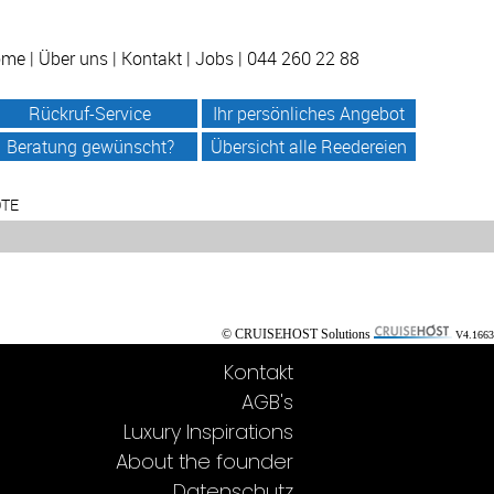
ome
|
Über uns
|
Kontakt
|
Jobs
| 044 260 22 88
Rückruf-Service
Ihr persönliches Angebot
Beratung gewünscht?
Übersicht alle Reedereien
OTE
© CRUISEHOST Solutions
V4.1663
Kontakt
AGB's
Luxury Inspirations
About the founder
Datenschutz