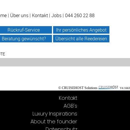
ome
|
Über uns
|
Kontakt
|
Jobs
| 044 260 22 88
Rückruf-Service
Ihr persönliches Angebot
Beratung gewünscht?
Übersicht alle Reedereien
OTE
© CRUISEHOST Solutions
V4.1663
Kontakt
AGB's
Luxury Inspirations
About the founder
Datenschutz