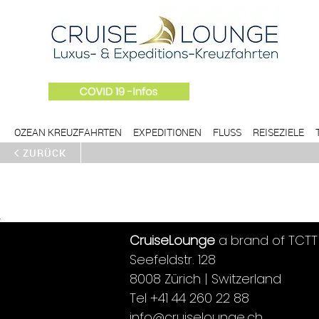
OZEAN KREUZFAHRTEN
EXPEDITIONEN
FLUSS
REISEZIELE
ZURÜCK
CruiseLounge
a brand of TCTT
Seefeldstr. 128
8008 Zürich | Switzerland
Tel +41 44 260 22 88
info@cruiselounge.ch