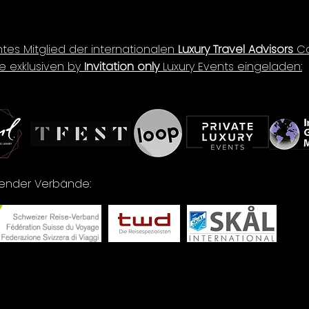
ntes Mitglied der internationalen
Luxury Travel Advisors
Co
e exklusiven by
Invitation only
Luxury Events eingeladen:
lgender Verbände: