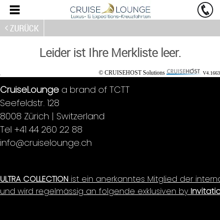
ZURÜCK
Leider ist Ihre Merkliste leer.
© CRUISEHOST Solutions
V4.1663
CruiseLounge
a brand of TCTT
Seefeldstr. 128
8008 Zürich | Switzerland
Tel +41 44 260 22 88
info@cruiselounge.ch
ULTRA COLLECTION
ist ein anerkanntes Mitglied der inter
und wird regelmässig an folgende exklusiven by
Invitati