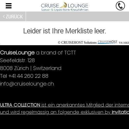
ZURÜCK
Leider ist Ihre Merkliste leer.
© CRUISEHOST Solutions
V4.1663
CruiseLounge
a brand of TCTT
Seefeldstr. 128
8008 Zürich | Switzerland
Tel +41 44 260 22 88
info@cruiselounge.ch
ULTRA COLLECTION
ist ein anerkanntes Mitglied der inter
und wird regelmässig an folgende exklusiven by
Invitati