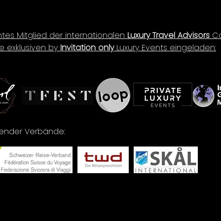
ntes Mitglied der internationalen
Luxury Travel Advisors
Co
e exklusiven by
Invitation only
Luxury Events eingeladen:
lgender Verbände: