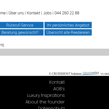
ome
|
Über uns
|
Kontakt
|
Jobs
| 044 260 22 88
Rückruf-Service
Ihr persönliches Angebot
Beratung gewünscht?
Übersicht alle Reedereien
OTE
© CRUISEHOST Solutions
V4.1663
Kontakt
AGB's
Luxury Inspirations
About the founder
Datenschutz