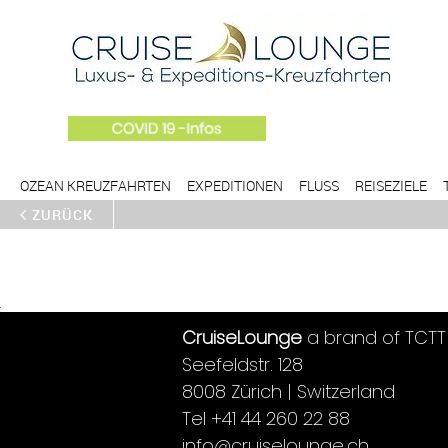
OZEAN KREUZFAHRTEN
EXPEDITIONEN
FLUSS
REISEZIELE
ZURÜCK
CruiseLounge
a brand of TCTT
Seefeldstr. 128
8008 Zürich | Switzerland
Tel +41 44 260 22 88
info@cruiselounge.ch