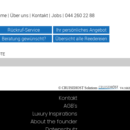
ome
|
Über uns
|
Kontakt
|
Jobs
| 044 260 22 88
Rückruf-Service
Ihr persönliches Angebot
Beratung gewünscht?
Übersicht alle Reedereien
OTE
© CRUISEHOST Solutions
V4.1663
Kontakt
AGB's
Luxury Inspirations
About the founder
Datenschutz