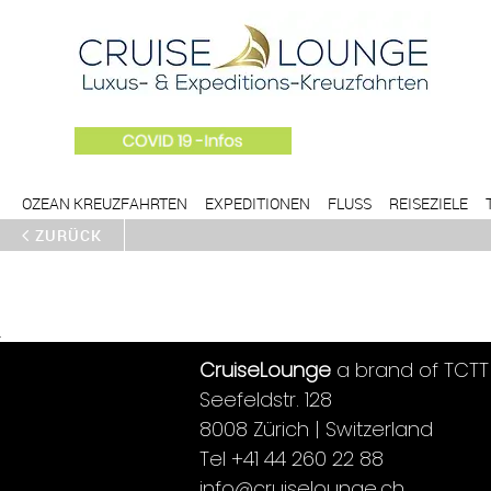
OZEAN KREUZFAHRTEN
EXPEDITIONEN
FLUSS
REISEZIELE
ZURÜCK
CruiseLounge
a brand of TCTT
Seefeldstr. 128
8008 Zürich | Switzerland
Tel +41 44 260 22 88
info@cruiselounge.ch