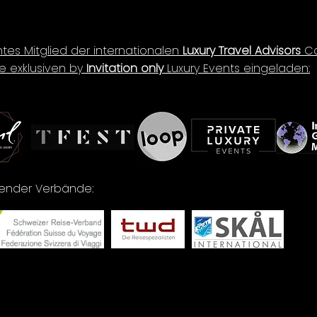
ntes Mitglied der internationalen
Luxury Travel Advisors
Co
e exklusiven by
Invitation only
Luxury Events eingeladen:
lgender Verbände: