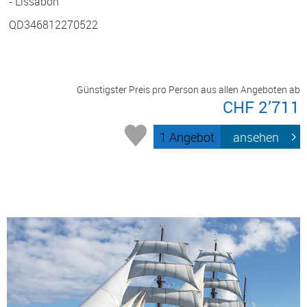
- Lissabon
QD346812270522
Günstigster Preis pro Person aus allen Angeboten ab
CHF 2’711
1 Angebot
ansehen