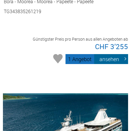
Bora - Moorea - Moorea - Papeete - Papeete
TG343835261219
Günstigster Preis pro Person aus allen Angeboten ab
CHF 3’255
1 Angebot
ansehen