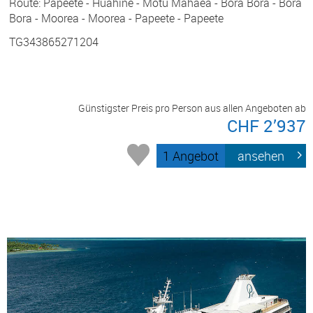
Route: Papeete - Huahine - Motu Mahaea - Bora Bora - Bora
Bora - Moorea - Moorea - Papeete - Papeete
TG343865271204
Günstigster Preis pro Person aus allen Angeboten ab
CHF 2’937
1 Angebot
ansehen