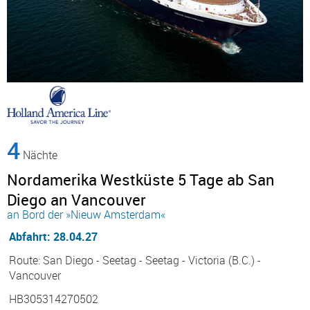
4
Nächte
Nordamerika Westküste 5 Tage ab San
Diego an Vancouver
an Bord der »Nieuw Amsterdam«
Abfahrt: 28.04.27
Route: San Diego - Seetag - Seetag - Victoria (B.C.) -
Vancouver
HB305314270502