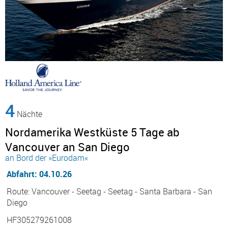
4
Nächte
Nordamerika Westküste 5 Tage ab
Vancouver an San Diego
an Bord der »Eurodam«
Abfahrt: 04.10.26
Route: Vancouver - Seetag - Seetag - Santa Barbara - San
Diego
HF305279261008