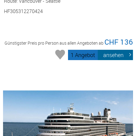
Route: Vancouver - Seattle
HF305312270424
CHF 136
Günstigster Preis pro Person aus allen Angeboten ab
1 Angebot
ansehen