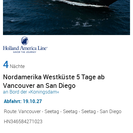
4
Nächte
Nordamerika Westküste 5 Tage ab
Vancouver an San Diego
an Bord der »Koningsdam«
Abfahrt: 19.10.27
Route: Vancouver - Seetag - Seetag - Seetag - San Diego
HN346584271023