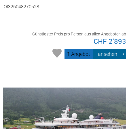
OI326048270528
Günstigster Preis pro Person aus allen Angeboten ab
CHF 2’893
1 Angebot
ansehen