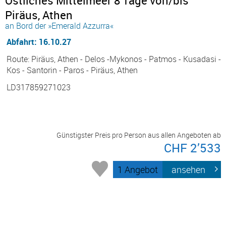
Östliches Mittelmeer 8 Tage von/bis
Piräus, Athen
an Bord der »Emerald Azzurra«
Abfahrt: 16.10.27
Route: Piräus, Athen - Delos -Mykonos - Patmos - Kusadasi -
Kos - Santorin - Paros - Piräus, Athen
LD317859271023
Günstigster Preis pro Person aus allen Angeboten ab
CHF 2’533
1 Angebot
ansehen