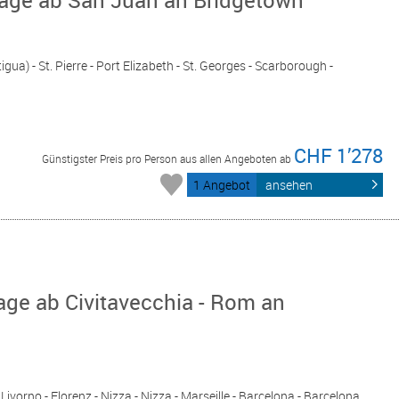
gua) - St. Pierre - Port Elizabeth - St. Georges - Scarborough -
CHF 1’278
Günstigster Preis pro Person aus allen Angeboten ab
1 Angebot
ansehen
age ab Civitavecchia - Rom an
 Livorno - Florenz - Nizza - Nizza - Marseille - Barcelona - Barcelona