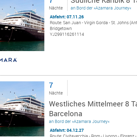
Nächte
an Bord der »Azamara Journey«
Abfahrt: 07.11.26
Route: San Juan - Virgin Gorda - St. Johns (Anti
Bridgetown
YJ299116261114
7
Nächte
Westliches Mittelmeer 8 T
Barcelona
an Bord der »Azamara Journey«
Abfahrt: 04.12.27
Route: Civitavecchia - Rom - Livorno - Florenz -