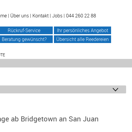
ome
|
Über uns
|
Kontakt
|
Jobs
| 044 260 22 88
Rückruf-Service
Ihr persönliches Angebot
Beratung gewünscht?
Übersicht alle Reedereien
OTE
Tage ab Bridgetown an San Juan