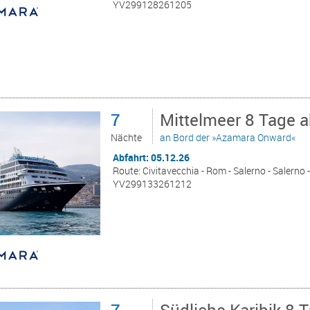
YV299128261205
7
Mittelmeer 8 Tage a
Nächte
an Bord der »Azamara Onward«
Abfahrt: 05.12.26
Route: Civitavecchia - Rom - Salerno - Salerno 
YV299133261212
7
Südliche Karibik 8 