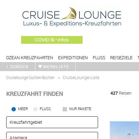
OZEAN KREUZFAHRTEN
EXPEDITIONEN
FLUSS
REISEZIELE
ZURÜCK
MERKLISTE
Cruiselounge-Suchen-Buchen
CruiseLounge-Liste
KREUZFAHRT FINDEN
427
Reisen
MEER
FLUSS
NUR PAKETE