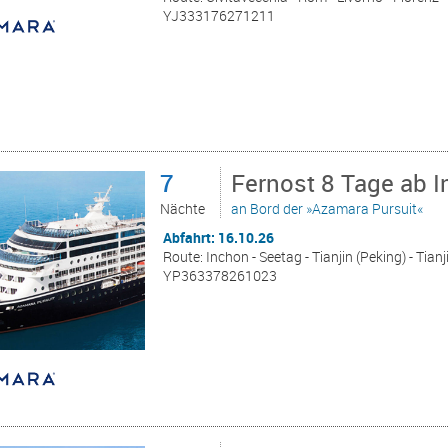
YJ333176271211
7
Fernost 8 Tage ab 
Nächte
an Bord der »Azamara Pursuit«
Abfahrt: 16.10.26
Route: Inchon - Seetag - Tianjin (Peking) - Tian
YP363378261023