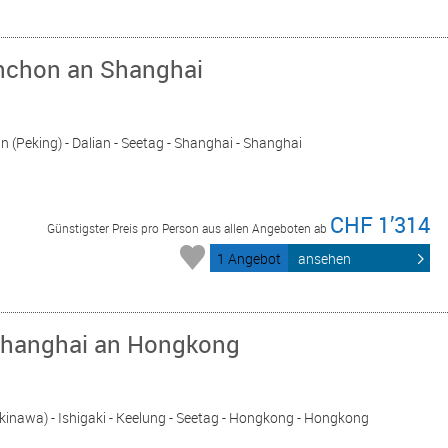
Inchon an Shanghai
jin (Peking) - Dalian - Seetag - Shanghai - Shanghai
CHF 1’314
Günstigster Preis pro Person aus allen Angeboten ab
1 Angebot
ansehen
Shanghai an Hongkong
kinawa) - Ishigaki - Keelung - Seetag - Hongkong - Hongkong