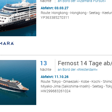
Nächte
an Bord der »Azamara Pursuit«
Abfahrt: 03.03.27
Route: Hongkong - Hongkong - Seetag - Keelung
YP363385270311
13
Fernost 14 Tage ab
Nächte
an Bord der »Westerdam«
Abfahrt: 11.10.26
Route: Tokyo - Omaezaki - Kobe - Kochi - Shim
Miyako-Jima (Sakishima-Inseln) - Seetag - Tok
HW299683261024