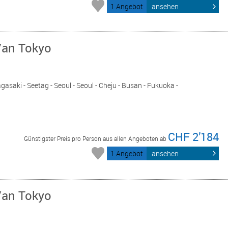
1 Angebot
ansehen
/an Tokyo
asaki - Seetag - Seoul - Seoul - Cheju - Busan - Fukuoka -
CHF 2’184
Günstigster Preis pro Person aus allen Angeboten ab
1 Angebot
ansehen
/an Tokyo