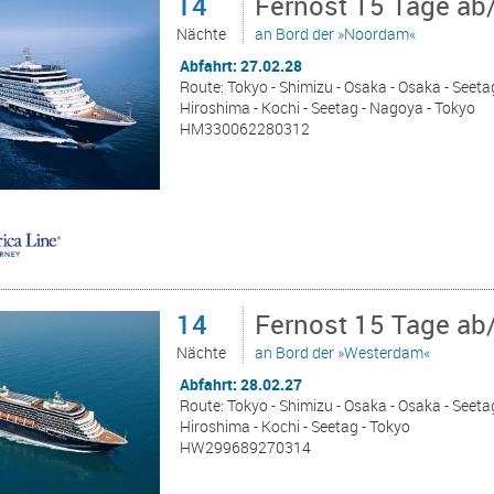
14
Fernost 15 Tage ab
Nächte
an Bord der »Noordam«
Abfahrt: 27.02.28
Route: Tokyo - Shimizu - Osaka - Osaka - Seet
Hiroshima - Kochi - Seetag - Nagoya - Tokyo
HM330062280312
14
Fernost 15 Tage ab
Nächte
an Bord der »Westerdam«
Abfahrt: 28.02.27
Route: Tokyo - Shimizu - Osaka - Osaka - Seet
Hiroshima - Kochi - Seetag - Tokyo
HW299689270314