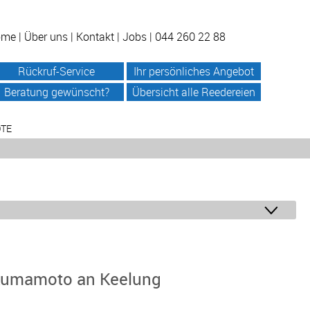
ome
|
Über uns
|
Kontakt
|
Jobs
| 044 260 22 88
Rückruf-Service
Ihr persönliches Angebot
Beratung gewünscht?
Übersicht alle Reedereien
OTE
 Kumamoto an Keelung