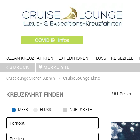
OZEAN KREUZFAHRTEN
EXPEDITIONEN
FLUSS
REISEZIELE
ZURÜCK
MERKLISTE
Cruiselounge-Suchen-Buchen
CruiseLounge-Liste
KREUZFAHRT FINDEN
281
Reisen
MEER
FLUSS
NUR PAKETE