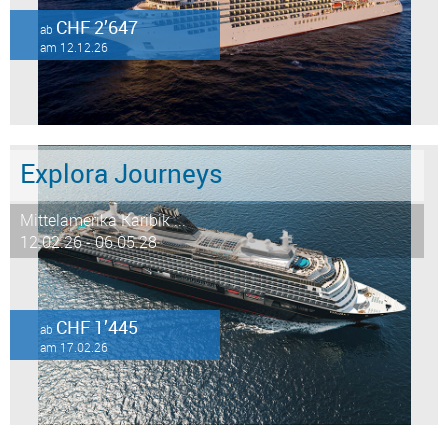
CHF 2’647
ab
am 12.12.26
Explora Journeys
Mittelamerika Karibik ...
12.02.26 - 06.05.28
CHF 1’445
ab
am 17.02.26