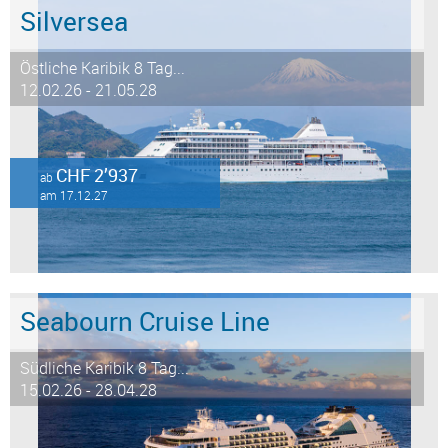
Silversea
Östliche Karibik 8 Tag...
12.02.26 - 21.05.28
CHF 2’937
ab
am 17.12.27
Seabourn Cruise Line
Südliche Karibik 8 Tag...
15.02.26 - 28.04.28