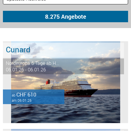
Cunard
Nordeuropa 6 Tage ab H...
06.01.26 - 06.01.26
CHF 610
ab
am 06.01.26