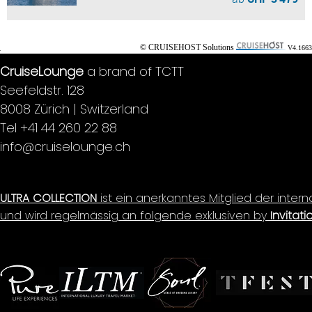
© CRUISEHOST Solutions
V4.1663
CruiseLounge
a brand of TCTT
Seefeldstr. 128
8008 Zürich | Switzerland
Tel +41 44 260 22 88
info@cruiselounge.ch
ULTRA COLLECTION
ist ein anerkanntes Mitglied der inter
und wird regelmässig an folgende exklusiven by
Invitati