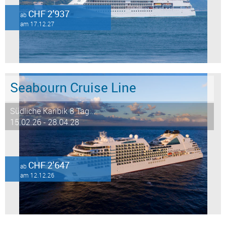
CHF 2’937
ab
am 17.12.27
Seabourn Cruise Line
Südliche Karibik 8 Tag...
15.02.26 - 28.04.28
CHF 2’647
ab
am 12.12.26