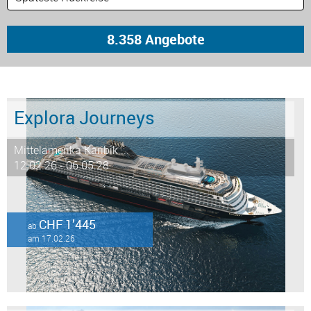
Explora Journeys
Mittelamerika Karibik ...
12.02.26 - 06.05.28
CHF 1’445
ab
am 17.02.26