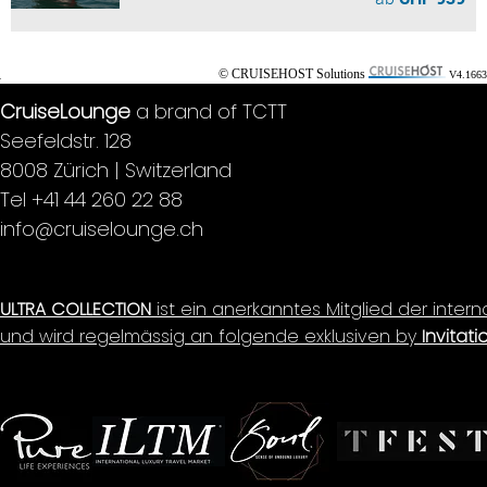
© CRUISEHOST Solutions
V4.1663
CruiseLounge
a brand of TCTT
Seefeldstr. 128
8008 Zürich | Switzerland
Tel +41 44 260 22 88
info@cruiselounge.ch
ULTRA COLLECTION
ist ein anerkanntes Mitglied der inter
und wird regelmässig an folgende exklusiven by
Invitati