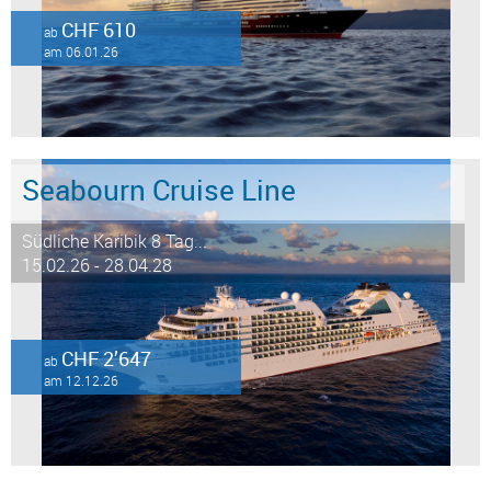
CHF 610
ab
am 06.01.26
Seabourn Cruise Line
Südliche Karibik 8 Tag...
15.02.26 - 28.04.28
CHF 2’647
ab
am 12.12.26