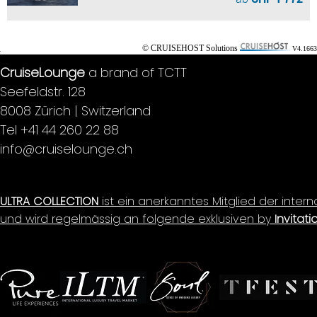
© CRUISEHOST Solutions
V4.1663
CruiseLounge
a brand of TCTT
Seefeldstr. 128
8008 Zürich | Switzerland
Tel +41 44 260 22 88
info@cruiselounge.ch
ULTRA COLLECTION
ist ein anerkanntes Mitglied der inter
und wird regelmässig an folgende exklusiven by
Invitati