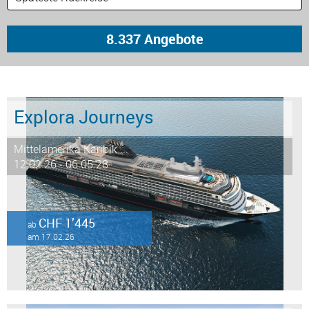
Explora Journeys
Mittelamerika Karibik ...
12.02.26 - 06.05.28
CHF 1’445
ab
am 17.02.26