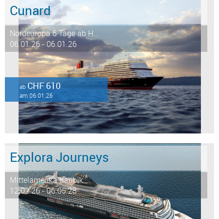
Cunard
Nordeuropa 6 Tage ab H...
06.01.26 - 06.01.26
CHF 610
ab
am 06.01.26
Explora Journeys
Mittelamerika Karibik ...
12.02.26 - 06.05.28