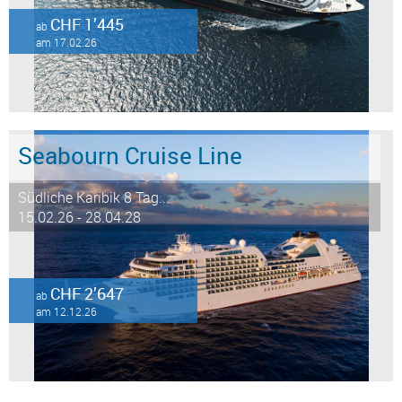
CHF 1’445
ab
am 17.02.26
Seabourn Cruise Line
Südliche Karibik 8 Tag...
15.02.26 - 28.04.28
CHF 2’647
ab
am 12.12.26