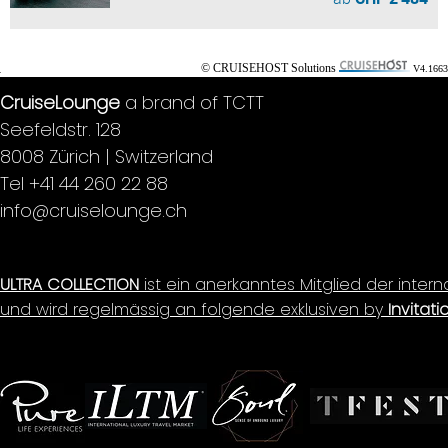
© CRUISEHOST Solutions
V4.1663
CruiseLounge
a brand of TCTT
Seefeldstr. 128
8008 Zürich | Switzerland
Tel +41 44 260 22 88
info@cruiselounge.ch
ULTRA COLLECTION
ist ein anerkanntes Mitglied der inter
und wird regelmässig an folgende exklusiven by
Invitati