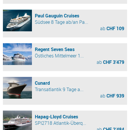
Paul Gauguin Cruises
Südsee 8 Tage ab/an Pa...
ab
CHF 109
Regent Seven Seas
Östliches Mittelmeer 1...
ab
CHF 3’479
Cunard
Transatlantik 9 Tage a...
ab
CHF 939
Hapag-Lloyd Cruises
SPI2718 Atlantik-Überq...
ab
CHF 2’484